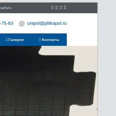
иткаПол»
-75-83
unipol@plitkapol.ru
Галерея
Контакты