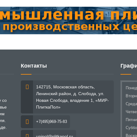
Контакты
Графи
142715, Московская область,
Понед
Ленинский район, д. Слобода, ул.
Вторн
 со
Новая Слобода, владение 1, «МИР-
Сред
вье
ПлиткаПол»
Четве
ким
Пятни
ля.
+7(495)969-75-83
аде.
Суббо
Воскр
unipol@plitkapol.ru