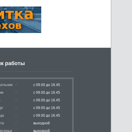
к работы
ельник
с 09.00 до 16.45
ик
с 09.00 до 16.45
а
с 09.00 до 16.45
рг
с 09.00 до 16.45
ца
с 09.00 до 16.45
та
выходной
есенье
выходной