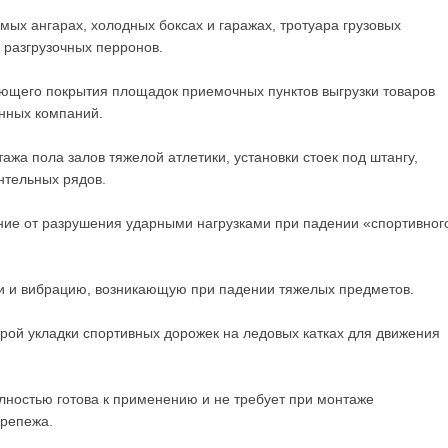
ых ангарах, холодных боксах и гаражах, тротуара грузовых
 разгрузочных перронов.
ающего покрытия площадок приемочных пунктов выгрузки товаров
нных компаний.
жа пола залов тяжелой атлетики, установки стоек под штангу,
нтельных рядов.
ние от разрушения ударными нагрузками при падении «спортивног
ки и вибрацию, возникающую при падении тяжелых предметов.
трой укладки спортивных дорожек на ледовых катках для движения
лностью готова к применению и не требует при монтаже
крепежа.