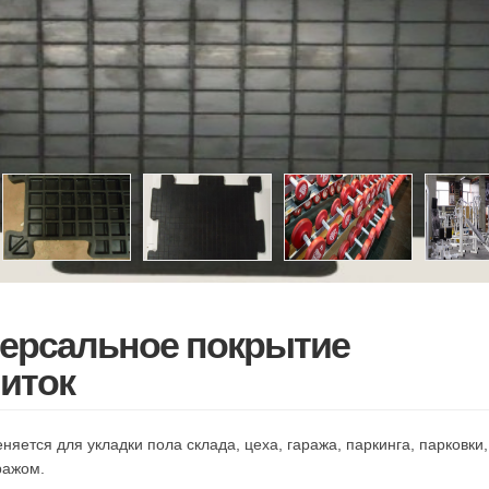
ерсальное покрытие
иток
ется для укладки пола склада, цеха, гаража, паркинга, парковки,
ражом.