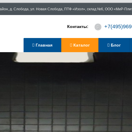
район, д. Слобода, ул. Новая Слобода, ПТФ «Изол», склад №6, ООО «МиР-Пл
+7(495)969
Контакты:
Главная
Каталог
Блог
Загрузка...